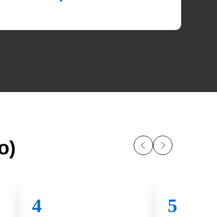
о)
4
5