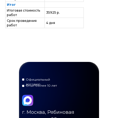
Итог
Итоговая стоимость
35925 р.
работ
Срок проведения
4 дня
работ
Официальный
договор
Опыт более 10 лет
г. Москва, Рябиновая